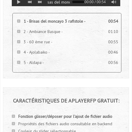
Brisas del moncayo 3 rafistole
00:00
/
00:54
1 - Brisas del moncayo 3 rafistole -
00:54
2 - Ambiance Basque -
01:10
3 - 60 ème rue -
00:55
4 - Ajolabaiko -
00:46
5 - Aldapa -
00:56
CARACTÉRISTIQUES
DE
APLAYERFP
GRATUIT:
Fonction glisser/déposer pour l'ajout de fichier audio
Propriétés des fichiers audio consultable en backend
Couleur du slider sélectionnable